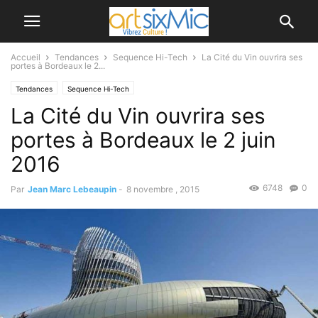
Accueil
Tendances
Sequence Hi-Tech
La Cité du Vin ouvrira ses
portes à Bordeaux le 2...
Tendances
Sequence Hi-Tech
La Cité du Vin ouvrira ses
portes à Bordeaux le 2 juin
2016
6748
0
Par
Jean Marc Lebeaupin
-
8 novembre , 2015