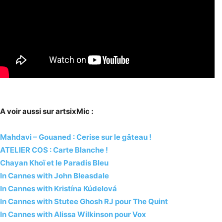
A voir aussi sur artsixMic :
Mahdavi – Gouaned : Cerise sur le gâteau !
ATELIER COS : Carte Blanche !
Chayan Khoï et le Paradis Bleu
In Cannes with John Bleasdale
In Cannes with Kristína Kúdelová
In Cannes with Stutee Ghosh RJ pour The Quint
In Cannes with Alissa Wilkinson pour Vox