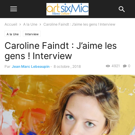
Accueil
A la Une
Caroline Faindt : J’aime les gens ! Interview
A la Une
Interview
Caroline Faindt : J’aime les
gens ! Interview
4921
0
Par
Jean Marc Lebeaupin
-
8 octobre , 2018