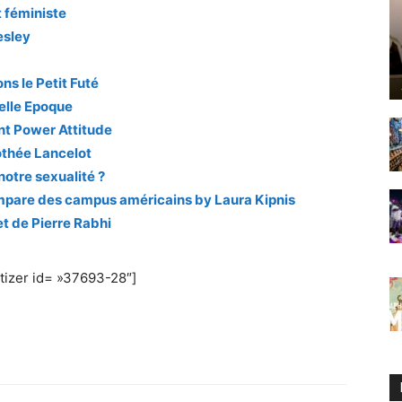
t féministe
esley
ons le Petit Futé
elle Epoque
nt Power Attitude
othée Lancelot
notre sexualité ?
empare des campus américains by Laura Kipnis
et de Pierre Rabhi
izer id= »37693-28″]