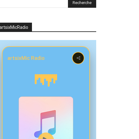
artsixMicRadio