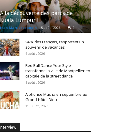
A la découverte des parcs de
Kuala Lumpur !
Jean Marc Lebeaupin
-
5 août , 2026
0
94 % des Français, rapportent un
souvenir de vacances !
4 août , 2026
Red Bull Dance Your Style
transforme la ville de Montpellier en
capitale de la street dance
1 août , 2026
Alphonse Mucha en septembre au
Grand-Hôtel-Dieu !
31 juillet , 2026
Interview