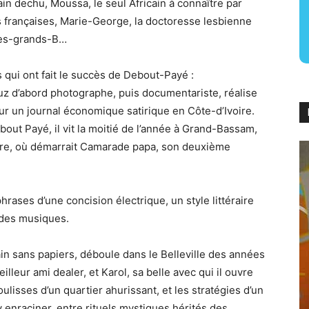
in dechu, Moussa, le seul Africain à connaître par
s françaises, Marie-George, la doctoresse lesbienne
des-grands-B…
qui ont fait le succès de Debout-Payé :
auz d’abord photographe, puis documentariste, réalise
our un journal économique satirique en Côte-d’Ivoire.
ut Payé, il vit la moitié de l’année à Grand-Bassam,
voire, où démarrait Camarade papa, son deuxième
hrases d’une concision électrique, un style littéraire
 des musiques.
in sans papiers, déboule dans le Belleville des années
illeur ami dealer, et Karol, sa belle avec qui il ouvre
oulisses d’un quartier ahurissant, et les stratégies d’un
 enraciner, entre rituels mystiques hérités des