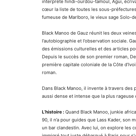
interprète hindi-ourdou-tamoul, Agui, écriva
cœur la liste de toutes les sous-préfecture
fumeuse de Marlboro, le vieux sage Solo-
Black Manoo de Gauz réunit les deux veines 
l’autobiographie et l’observation sociale. G
des émissions culturelles et des articles p
Depuis le succès de son premier roman, Debo
première capitale coloniale de la Côte d’I
roman.
Dans Black Manoo, il invente à travers des p
aussi dense et intense que la plus rageuse
L’histoire :
Quand Black Manoo, junkie africa
90, il n’a pour guides que Lass Kader, son me
un bar clandestin. Avec lui, on explore les c
immigré tout juste débarqué à Paris pour s’y