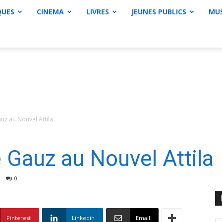
QUES
CINEMA
LIVRES
JEUNES PUBLICS
MU
z au Nouvel Attila
Gauz au Nouvel Attila
0
Pinterest
Linkedin
Email