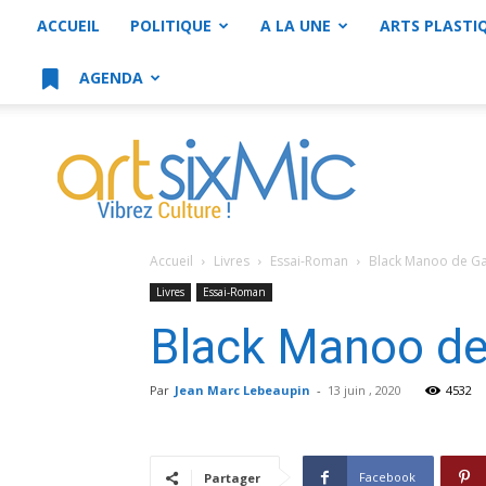
ACCUEIL
POLITIQUE
A LA UNE
ARTS PLASTI
AGENDA
artsixMic
Accueil
Livres
Essai-Roman
Black Manoo de Gau
Livres
Essai-Roman
Black Manoo de 
Par
Jean Marc Lebeaupin
-
13 juin , 2020
4532
Facebook
Partager