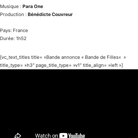
Musique :
Para One
Production :
Bénédicte Couvreur
Pays: France
Durée: 1h52
[vc_text_titles title= »Bande annonce « Bande de Filles« »
title_type= »h3″ page_title_type= »v1″ title_align= »left »]