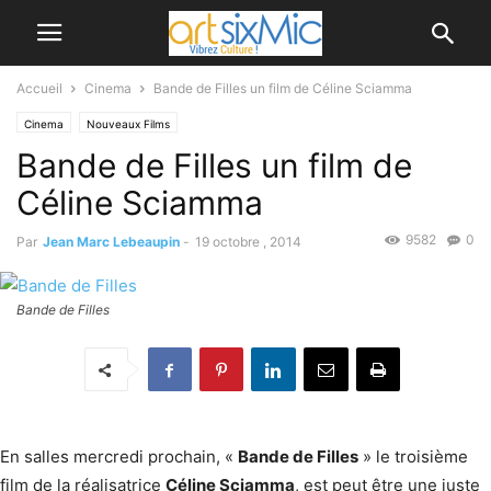
Accueil
Cinema
Bande de Filles un film de Céline Sciamma
Cinema
Nouveaux Films
Bande de Filles un film de
Céline Sciamma
9582
0
Par
Jean Marc Lebeaupin
-
19 octobre , 2014
Bande de Filles
En salles mercredi prochain, «
Bande de Filles
» le troisième
film de la réalisatrice
Céline Sciamma
, est peut être une juste