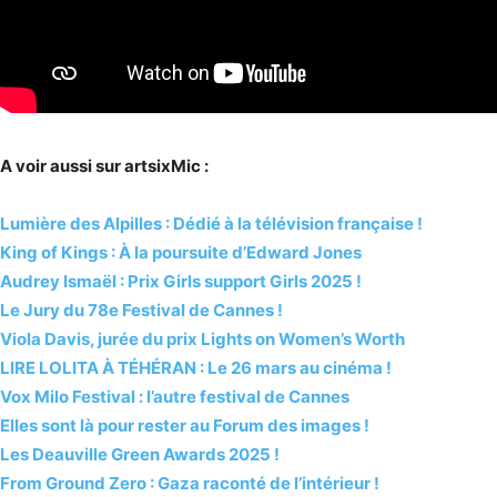
A voir aussi sur artsixMic :
Lumière des Alpilles : Dédié à la télévision française !
King of Kings : À la poursuite d’Edward Jones
Audrey Ismaël : Prix Girls support Girls 2025 !
Le Jury du 78e Festival de Cannes !
Viola Davis, jurée du prix Lights on Women’s Worth
LIRE LOLITA À TÉHÉRAN : Le 26 mars au cinéma !
Vox Milo Festival : l’autre festival de Cannes
Elles sont là pour rester au Forum des images !
Les Deauville Green Awards 2025 !
From Ground Zero : Gaza raconté de l’intérieur !