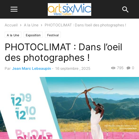
Accueil
A la Une
PHOTOCLIMAT : Dans l’oeil des photographes !
A la Une
Exposition
Festival
PHOTOCLIMAT : Dans l’oeil
des photographes !
795
0
Par
Jean Marc Lebeaupin
-
16 septembre , 2025