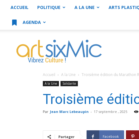
ACCUEIL
POLITIQUE
A LA UNE
ARTS PLASTI
AGENDA
artsixMic
Accueil
A la Une
Troisième édition du Marathon R
A la Une
Solidarite
Troisième éditi
Par
Jean Marc Lebeaupin
-
17 septembre , 2025
Facebook
Partager