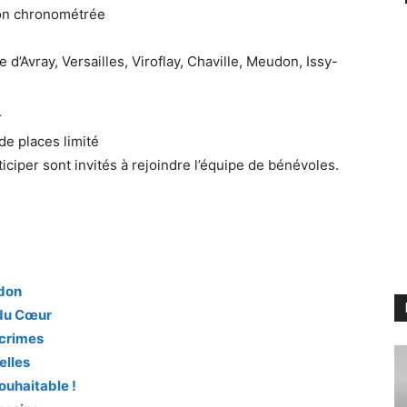
on chronométrée
e d’Avray, Versailles, Viroflay, Chaville, Meudon, Issy-
r
 de places limité
ciper sont invités à rejoindre l’équipe de bénévoles.
 don
s du Cœur
 crimes
elles
souhaitable !