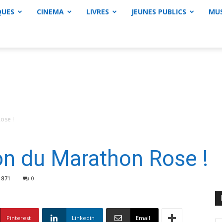
QUES
CINEMA
LIVRES
JEUNES PUBLICS
MU
ose !
on du Marathon Rose !
871
0
Pinterest
Linkedin
Email