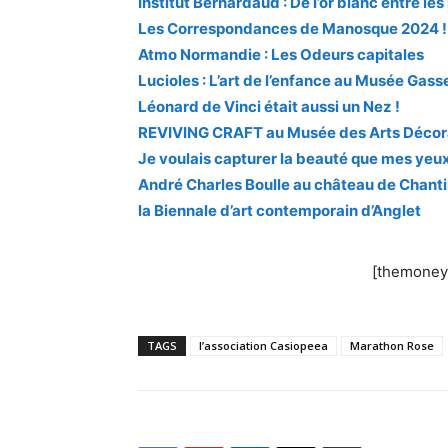
Institut Bernardaud : De l’or blanc entre le
Les Correspondances de Manosque 2024 !
Atmo Normandie : Les Odeurs capitales
Lucioles : L’art de l’enfance au Musée Gass
Léonard de Vinci était aussi un Nez !
REVIVING CRAFT au Musée des Arts Décor
Je voulais capturer la beauté que mes yeu
André Charles Boulle au château de Chantil
la Biennale d’art contemporain d’Anglet
[themoneyt
TAGS
l’association Casiopeea
Marathon Rose