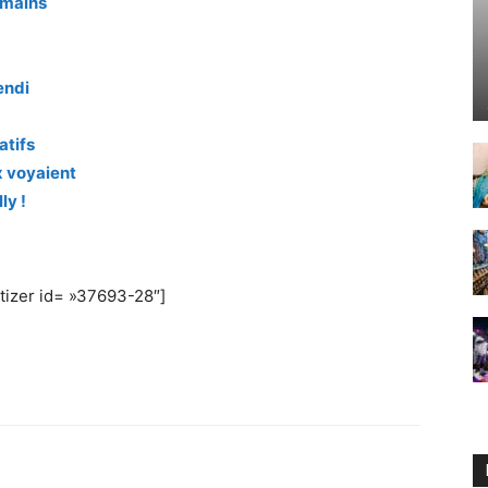
s mains
endi
atifs
x voyaient
ly !
izer id= »37693-28″]