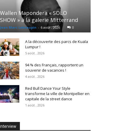
Wallen Mapondera « SOLO
SHOW » à la galerie Mitterrand
Jean Marc Lebeaupin
-
6 août , 2026
0
A la découverte des parcs de Kuala
Lumpur !
5 août , 2026
94 % des Français, rapportent un
souvenir de vacances !
4 août , 2026
Red Bull Dance Your Style
transforme la ville de Montpellier en
capitale de la street dance
1 août , 2026
Interview