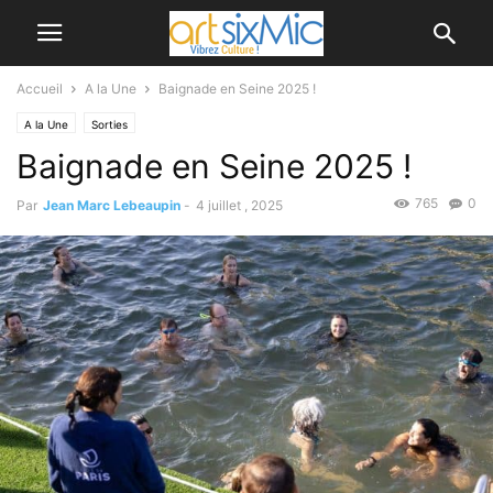
Accueil
A la Une
Baignade en Seine 2025 !
A la Une
Sorties
Baignade en Seine 2025 !
765
0
Par
Jean Marc Lebeaupin
-
4 juillet , 2025