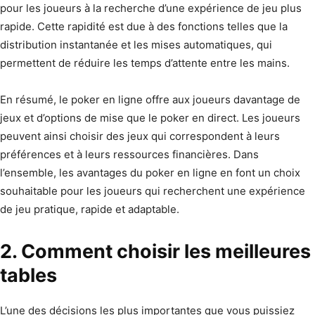
pour les joueurs à la recherche d’une expérience de jeu plus
rapide. Cette rapidité est due à des fonctions telles que la
distribution instantanée et les mises automatiques, qui
permettent de réduire les temps d’attente entre les mains.
En résumé, le poker en ligne offre aux joueurs davantage de
jeux et d’options de mise que le poker en direct. Les joueurs
peuvent ainsi choisir des jeux qui correspondent à leurs
préférences et à leurs ressources financières. Dans
l’ensemble, les avantages du poker en ligne en font un choix
souhaitable pour les joueurs qui recherchent une expérience
de jeu pratique, rapide et adaptable.
2. Comment choisir les meilleures
tables
L’une des décisions les plus importantes que vous puissiez