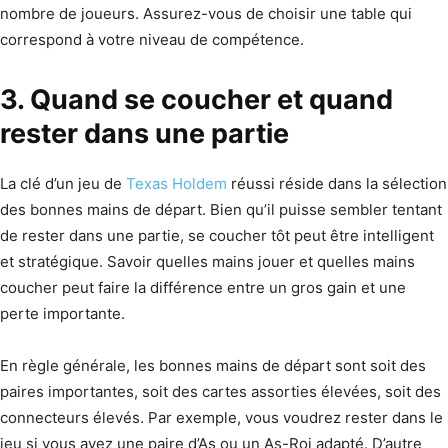
nombre de joueurs. Assurez-vous de choisir une table qui
correspond à votre niveau de compétence.
3. Quand se coucher et quand
rester dans une partie
La clé d’un jeu de
Texas Holdem
réussi réside dans la sélection
des bonnes mains de départ. Bien qu’il puisse sembler tentant
de rester dans une partie, se coucher tôt peut être intelligent
et stratégique. Savoir quelles mains jouer et quelles mains
coucher peut faire la différence entre un gros gain et une
perte importante.
En règle générale, les bonnes mains de départ sont soit des
paires importantes, soit des cartes assorties élevées, soit des
connecteurs élevés. Par exemple, vous voudrez rester dans le
jeu si vous avez une paire d’As ou un As-Roi adapté. D’autre