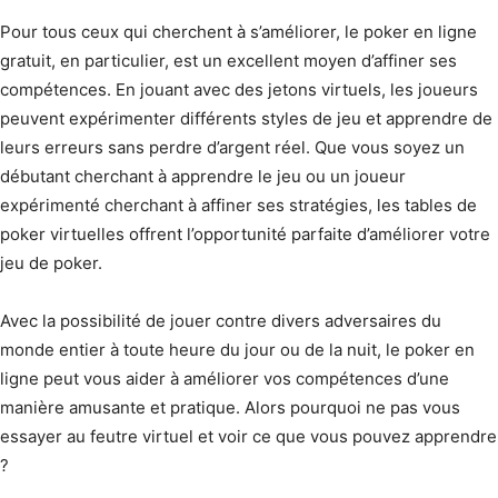
Pour tous ceux qui cherchent à s’améliorer, le poker en ligne
gratuit, en particulier, est un excellent moyen d’affiner ses
compétences. En jouant avec des jetons virtuels, les joueurs
peuvent expérimenter différents styles de jeu et apprendre de
leurs erreurs sans perdre d’argent réel. Que vous soyez un
débutant cherchant à apprendre le jeu ou un joueur
expérimenté cherchant à affiner ses stratégies, les tables de
poker virtuelles offrent l’opportunité parfaite d’améliorer votre
jeu de poker.
Avec la possibilité de jouer contre divers adversaires du
monde entier à toute heure du jour ou de la nuit, le poker en
ligne peut vous aider à améliorer vos compétences d’une
manière amusante et pratique. Alors pourquoi ne pas vous
essayer au feutre virtuel et voir ce que vous pouvez apprendre
?