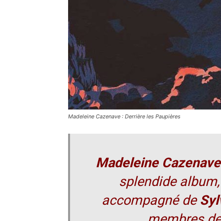
Madeleine Cazenave : Derrière les Paupières
Madeleine Cazenave
splendide album,
accompagné de
Syl
membres de 