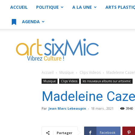
ACCUEIL
POLITIQUE
A LA UNE
ARTS PLASTI
AGENDA
artsixMic
Accueil
Musique
Clips Videos
Madeleine Cazena
Musique
Clips Videos
les nouveaux albums sur artsixmic
Madeleine Cazen
Par
Jean Marc Lebeaupin
-
18 mars , 2021
3940
Facebook
Partager