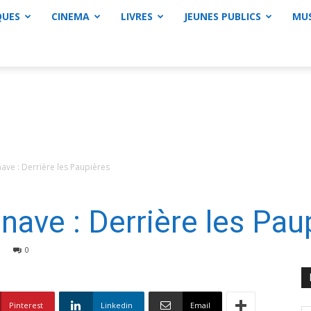
QUES
CINEMA
LIVRES
JEUNES PUBLICS
MU
ve : Derrière les Paupières
ave : Derrière les Pau
0
Pinterest
Linkedin
Email