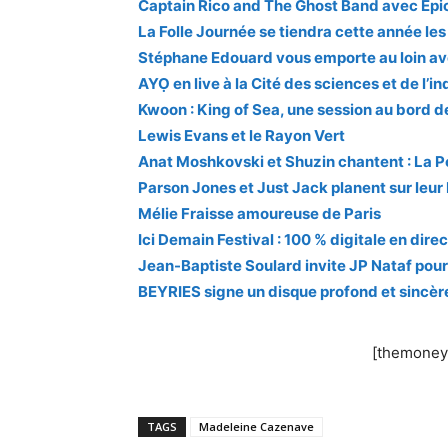
Captain Rico and The Ghost Band avec Epic
La Folle Journée se tiendra cette année les 9
Stéphane Edouard vous emporte au loin av
AYỌ en live à la Cité des sciences et de l
Kwoon : King of Sea, une session au bord de 
Lewis Evans et le Rayon Vert
Anat Moshkovski et Shuzin chantent : La Pet
Parson Jones et Just Jack planent sur leur
Mélie Fraisse amoureuse de Paris
Ici Demain Festival : 100 % digitale en dir
Jean-Baptiste Soulard invite JP Nataf pou
BEYRIES signe un disque profond et sincè
[themoneyt
TAGS
Madeleine Cazenave