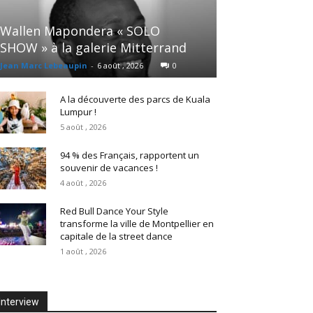
Wallen Mapondera « SOLO
SHOW » à la galerie Mitterrand
Jean Marc Lebeaupin
-
6 août , 2026
0
A la découverte des parcs de Kuala
Lumpur !
5 août , 2026
94 % des Français, rapportent un
souvenir de vacances !
4 août , 2026
Red Bull Dance Your Style
transforme la ville de Montpellier en
capitale de la street dance
1 août , 2026
Interview