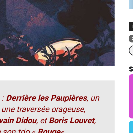
Re
:
Derrière les Paupières
, un
 une traversée orageuse,
vain Didou
, et
Boris Louvet
,
son trio «
Rouge
« .