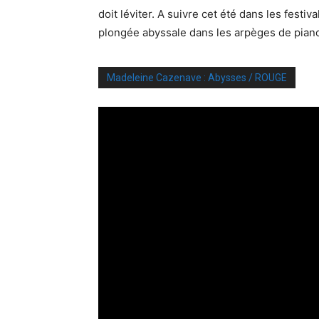
doit léviter. A suivre cet été dans les festi
plongée abyssale dans les arpèges de pian
Madeleine Cazenave : Abysses / ROUGE