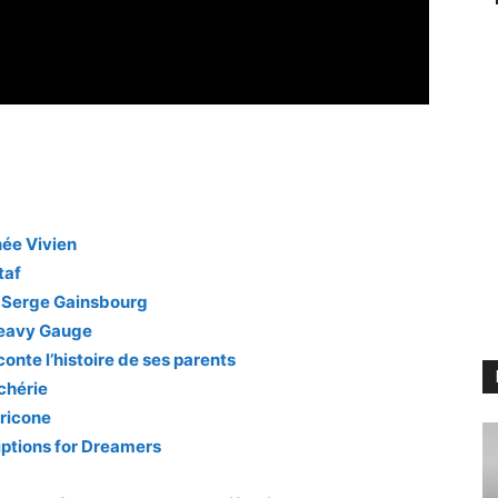
née Vivien
taf
el Serge Gainsbourg
Heavy Gauge
conte l’histoire de ses parents
 chérie
rricone
iptions for Dreamers