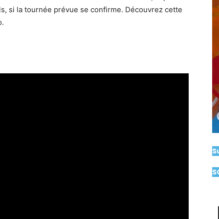
vals, si la tournée prévue se confirme. Découvrez cette
o.
S
S