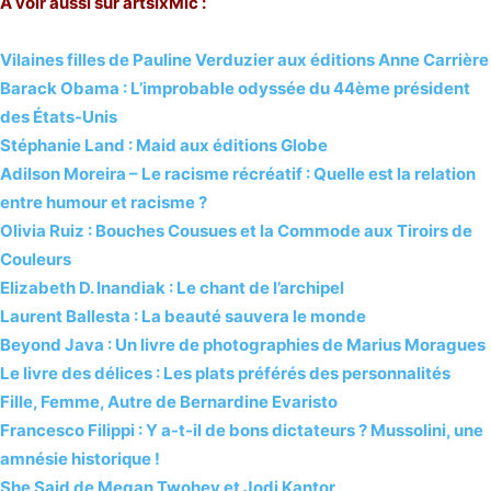
A voir aussi sur artsixMic :
Vilaines filles de Pauline Verduzier aux éditions Anne Carrière
Barack Obama : L’improbable odyssée du 44ème président
des États-Unis
Stéphanie Land : Maid aux éditions Globe
Adilson Moreira – Le racisme récréatif : Quelle est la relation
entre humour et racisme ?
Olivia Ruiz : Bouches Cousues et la Commode aux Tiroirs de
Couleurs
Elizabeth D. Inandiak : Le chant de l’archipel
Laurent Ballesta : La beauté sauvera le monde
Beyond Java : Un livre de photographies de Marius Moragues
Le livre des délices : Les plats préférés des personnalités
Fille, Femme, Autre de Bernardine Evaristo
Francesco Filippi : Y a-t-il de bons dictateurs ? Mussolini, une
amnésie historique !
She Said de Megan Twohey et Jodi Kantor