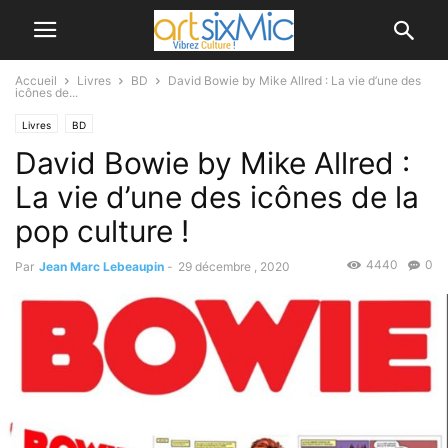
Accueil
Livres
BD
David Bowie by Mike Allred : La vie d’une des
icônes de...
Livres
BD
David Bowie by Mike Allred :
La vie d’une des icônes de la
pop culture !
4440
0
Par
Jean Marc Lebeaupin
-
29 décembre , 2020