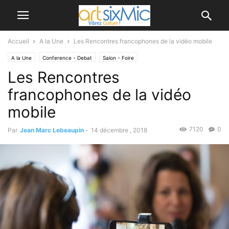
Accueil
A la Une
Les Rencontres francophones de la vidéo mobile
A la Une
Conference - Debat
Salon - Foire
Les Rencontres
francophones de la vidéo
mobile
7120
0
Par
Jean Marc Lebeaupin
-
14 décembre , 2018