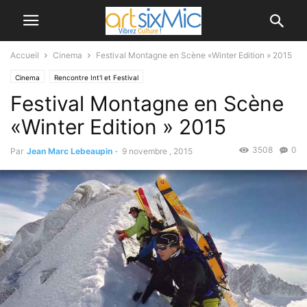
Accueil
Cinema
Festival Montagne en Scène «Winter Edition » 2015
Cinema
Rencontre Int'l et Festival
Festival Montagne en Scène
«Winter Edition » 2015
3508
0
Par
Jean Marc Lebeaupin
-
9 novembre , 2015