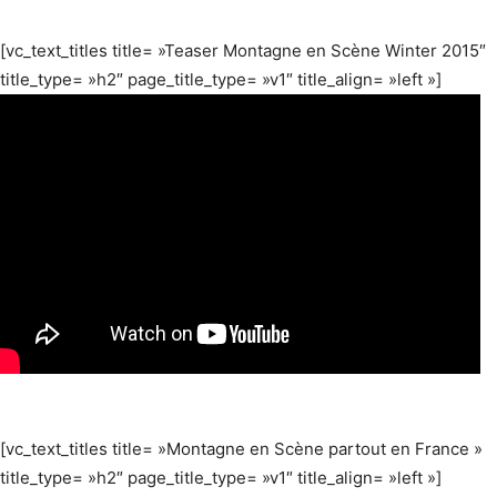
[vc_text_titles title= »Teaser Montagne en Scène Winter 2015″
title_type= »h2″ page_title_type= »v1″ title_align= »left »]
[vc_text_titles title= »Montagne en Scène partout en France »
title_type= »h2″ page_title_type= »v1″ title_align= »left »]