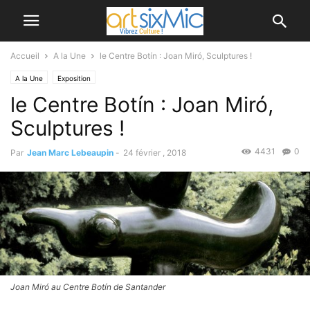
Accueil
A la Une
le Centre Botín : Joan Miró, Sculptures !
A la Une
Exposition
le Centre Botín : Joan Miró,
Sculptures !
4431
0
Par
Jean Marc Lebeaupin
-
24 février , 2018
Joan Miró au Centre Botín de Santander