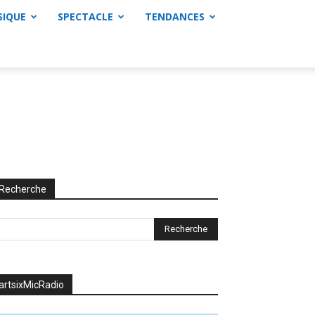
SIQUE
SPECTACLE
TENDANCES
Recherche
artsixMicRadio