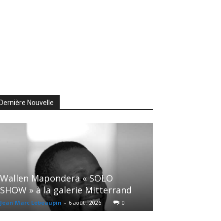
Dernière Nouvelle
Wallen Mapondera « SOLO
SHOW » à la galerie Mitterrand
Jean Marc Lebeaupin
-
6 août , 2026
0