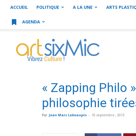
ACCUEIL
POLITIQUE
A LA UNE
ARTS PLASTI
AGENDA
artsixMic
« Zapping Philo »
philosophie tirée
Par
Jean Marc Lebeaupin
-
10 septembre , 2013