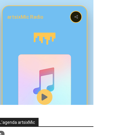
L’agenda artsixMic