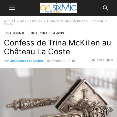
Accueil
Arts Plastiques
Confess de Trina McKillen au Château La
Coste
Arts Plastiques
Photo - Video
Sculpture
Confess de Trina McKillen au
Château La Coste
4193
0
Par
Jean Marc Lebeaupin
-
16 décembre , 2019