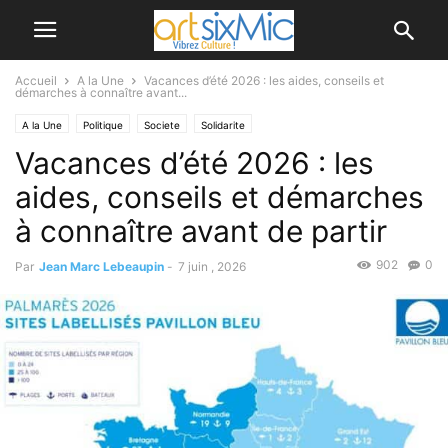
Accueil
A la Une
Vacances d’été 2026 : les aides, conseils et
démarches à connaître avant...
A la Une
Politique
Societe
Solidarite
Vacances d’été 2026 : les
aides, conseils et démarches
à connaître avant de partir
902
0
Par
Jean Marc Lebeaupin
-
7 juin , 2026