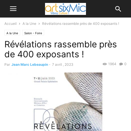
Accueil
A la Une
Révélations rassemble près de 400 exposants !
A la Une
Salon - Foire
Révélations rassemble près
de 400 exposants !
1964
0
Par
Jean Marc Lebeaupin
-
7 avril , 2023