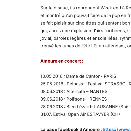
Sur le disque, ils reprennent Week end à R
et montré qu’on pouvait faire de la pop en fr
se fait plaisir sur cinq titres qui sentent bo
qui, après une explosion d’airs caribéens, s
jovial, paroles légères et ensoleillées, ry
trouvé les tubes de l’été ! Et en attendant
Amoure en concert :
10.05.2018 : Dame de Canton- PARIS
25.05.2018 : Pelpass – Festival STRASBOU
08.06.2018 : Altercafé – NANTES
09.06.2018 : Poli’sons – RENNES
28.06.2018 : Bleu Lézard- LAUSANNE (Suis
31.07. Estival Open Air ESTAVYER (CH)
La page facebook d’Amoure :
https://www