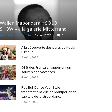
Wallen Mapondera « SOLO
SHOW » à la galerie Mitterrand
Jean Marc Lebeaupin
-
6 août , 2026
0
A la découverte des parcs de Kuala
Lumpur !
5 août , 2026
94 % des Français, rapportent un
souvenir de vacances !
4 août , 2026
Red Bull Dance Your Style
transforme la ville de Montpellier en
capitale de la street dance
1 août , 2026