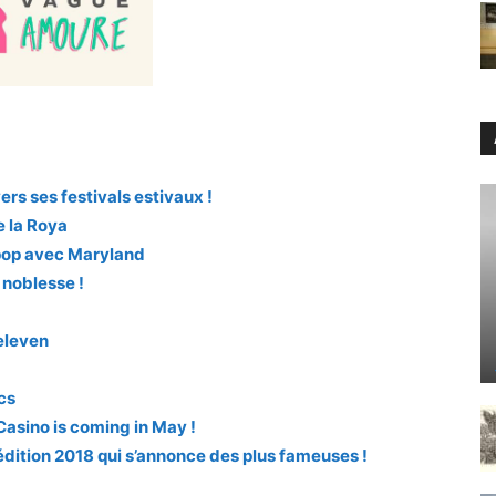
ers ses festivals estivaux !
e la Roya
pop avec Maryland
 noblesse !
eleven
cs
Casino is coming in May !
 édition 2018 qui s’annonce des plus fameuses !