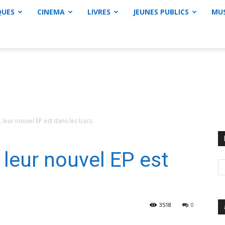
QUES
CINEMA
LIVRES
JEUNES PUBLICS
MU
leur nouvel EP est dans les bacs
leur nouvel EP est
3518
0