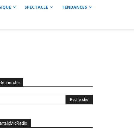
SIQUE
SPECTACLE
TENDANCES
Recherche
artsixMicRadio