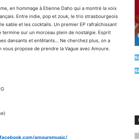
ome, en hommage à Etienne Daho qui a montré la voix
ançais. Entre indie, pop et zouk, le trio strasbourgeois
n le sable et les cocktails. Un premier EP rafraîchissant
e termine sur un morceau plein de nostalgie. Esprit
thmes dansants et entêtants… Ne cherchez plus, on a
, on vous propose de prendre la Vague avec Amoure.
S
S
RG
se)
.facebook.com/amouremusic/