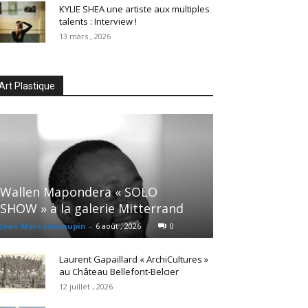
KYLIE SHEA une artiste aux multiples
talents : Interview !
13 mars , 2026
Art Plastique
Wallen Mapondera « SOLO
SHOW » à la galerie Mitterrand
Jean Marc Lebeaupin
-
6 août , 2026
0
Laurent Gapaillard « ArchiCultures »
au Château Bellefont-Belcier
12 juillet , 2026