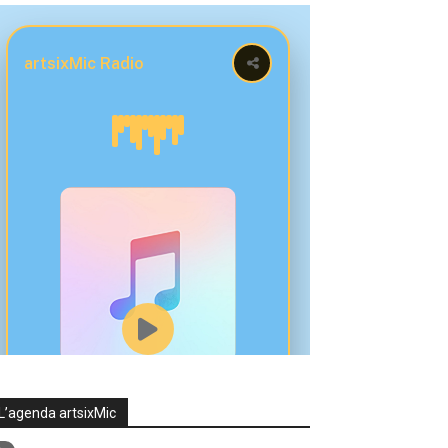
L’agenda artsixMic