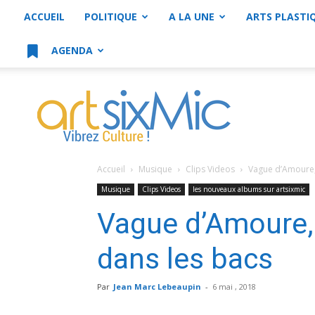
ACCUEIL
POLITIQUE
A LA UNE
ARTS PLASTI
AGENDA
artsixMic
Accueil
Musique
Clips Videos
Vague d’Amoure, 
Musique
Clips Videos
les nouveaux albums sur artsixmic
Vague d’Amoure, 
dans les bacs
Par
Jean Marc Lebeaupin
-
6 mai , 2018