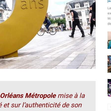
Je
La
ex
Wa
de
Orléans Métropole
mise à la
 et sur l’authenticité de son