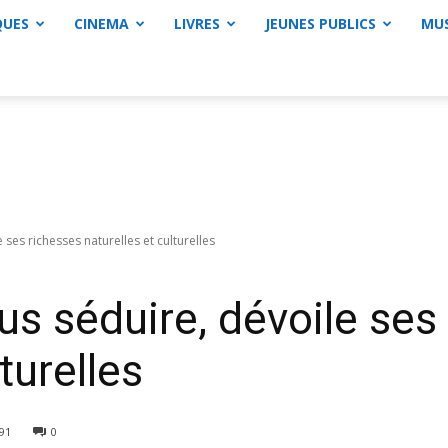
QUES
CINEMA
LIVRES
JEUNES PUBLICS
MU
ses richesses naturelles et culturelles
us séduire, dévoile ses
turelles
91
0