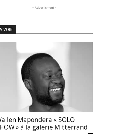
- Advertisment -
A VOIR
allen Mapondera « SOLO
HOW » à la galerie Mitterrand