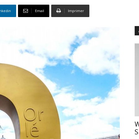
inkedin
Email
Imprimer
W
S