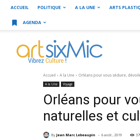
ACCUEIL
POLITIQUE
A LA UNE
ARTS PLASTI
AGENDA
artsixMic
Accueil
A la Une
Orléans pour vous séduire, dévoile 
A la Une
Voyage
Orléans pour vo
naturelles et cul
-
By
Jean Marc Lebeaupin
6 août , 2019
37