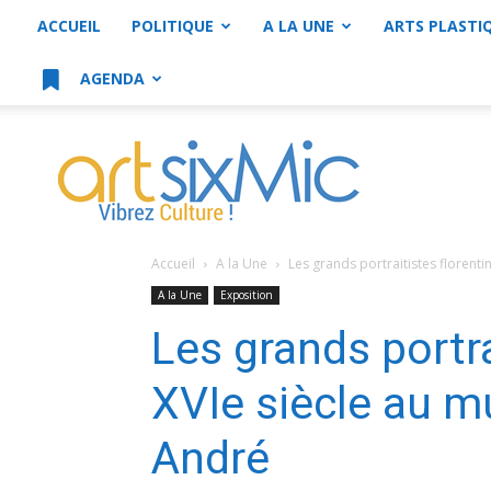
ACCUEIL
POLITIQUE
A LA UNE
ARTS PLASTI
AGENDA
artsixMic
Accueil
A la Une
Les grands portraitistes florent
A la Une
Exposition
Les grands portra
XVIe siècle au 
André