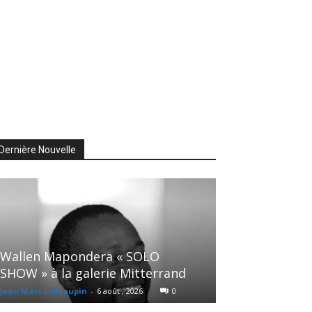
Dernière Nouvelle
Wallen Mapondera « SOLO
SHOW » à la galerie Mitterrand
Jean Marc Lebeaupin
-
6 août , 2026
0