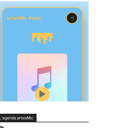
L’agenda artsixMic