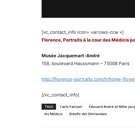
[vc_contact_info icon= »arrows-ccw »]
Florence, Portraits à la cour des Médicis j
Musée Jacquemart-André
158, boulevard Haussmann – 75008 Paris
http://florence-portraits.com/fr/home-flore
[/vc_contact_info]
TAGS
Carlo Falciani
Édouard André et Nélie Ja
les Médicis
Ridolfo del Ghirlandaio