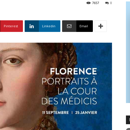
7657
0
Pinterest
Linkedin
Email