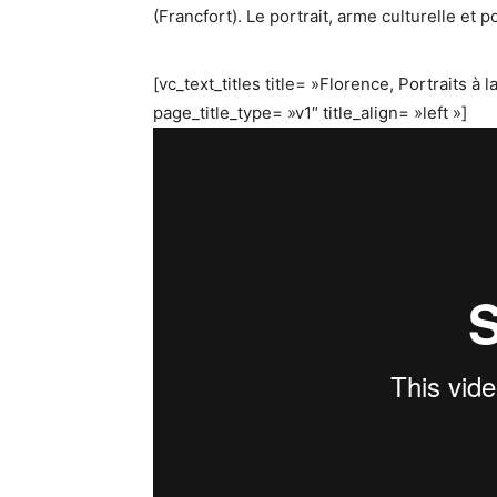
(Francfort). Le portrait, arme culturelle e
[vc_text_titles title= »Florence, Portraits à 
page_title_type= »v1″ title_align= »left »]