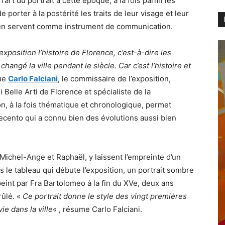
rt du portrait à cette époque, à la fois parmi les
 porter à la postérité les traits de leur visage et leur
 s’en servent comme instrument de communication.
exposition l’histoire de Florence, c’est-à-dire les
angé la ville pendant le siècle. Car c’est l’histoire et
que
Carlo Falciani
, le commissaire de l’exposition,
i Belle Arti de Florence et spécialiste de la
n, à la fois thématique et chronologique, permet
ecento qui a connu bien des évolutions aussi bien
 Michel-Ange et Raphaël, y laissent l’empreinte d’un
 le tableau qui débute l’exposition, un portrait sombre
peint par Fra Bartolomeo à la fin du XVe, deux ans
rûlé. «
Ce portrait donne le style des vingt premières
ie dans la ville
« , résume Carlo Falciani.