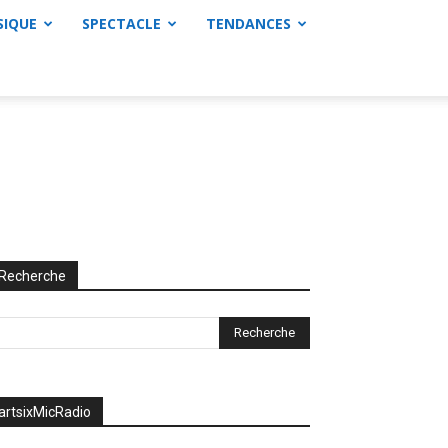
SIQUE
SPECTACLE
TENDANCES
Recherche
artsixMicRadio