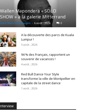
Wallen Mapondera « SOLO
SHOW » à la galerie Mitterrand
Jean Marc Lebeaupin
-
6 août , 2026
0
A la découverte des parcs de Kuala
Lumpur !
5 août , 2026
94 % des Français, rapportent un
souvenir de vacances !
4 août , 2026
Red Bull Dance Your Style
transforme la ville de Montpellier en
capitale de la street dance
1 août , 2026
Interview