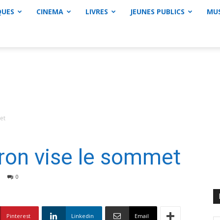
QUES
CINEMA
LIVRES
JEUNES PUBLICS
MU
et
on vise le sommet
0
Pinterest
Linkedin
Email