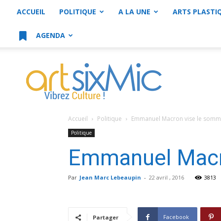
ACCUEIL
POLITIQUE
A LA UNE
ARTS PLASTI
AGENDA
artsixMic
Accueil
Politique
Emmanuel Macron vise le somm
Politique
Emmanuel Macr
Par
Jean Marc Lebeaupin
-
22 avril , 2016
3813
Facebook
Partager