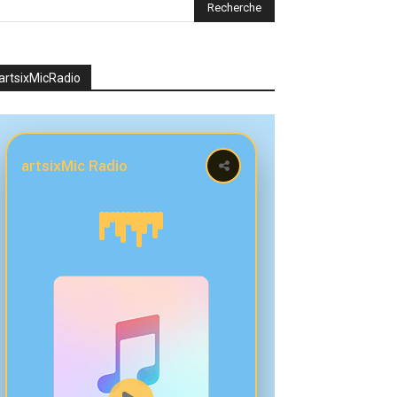
artsixMicRadio