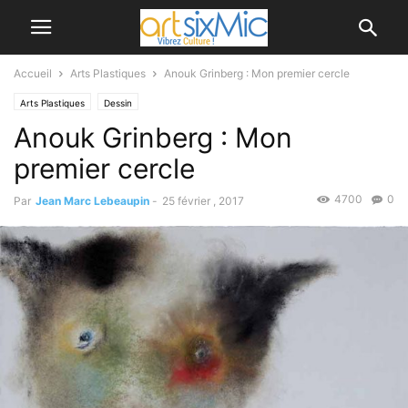
Accueil
Arts Plastiques
Anouk Grinberg : Mon premier cercle
Arts Plastiques
Dessin
Anouk Grinberg : Mon
premier cercle
4700
0
Par
Jean Marc Lebeaupin
-
25 février , 2017