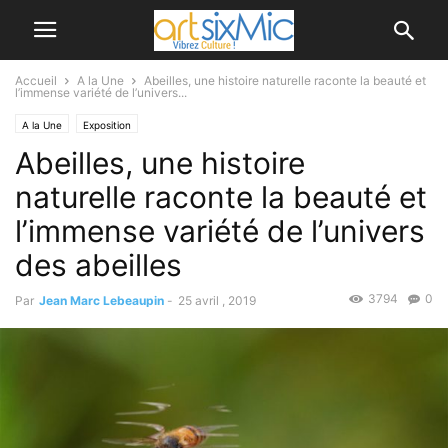
Accueil
A la Une
Abeilles, une histoire naturelle raconte la beauté et
l’immense variété de l’univers...
A la Une
Exposition
Abeilles, une histoire
naturelle raconte la beauté et
l’immense variété de l’univers
des abeilles
3794
0
Par
Jean Marc Lebeaupin
-
25 avril , 2019