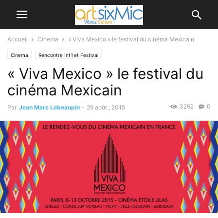
Accueil
Cinema
« Viva Mexico » le festival du cinéma Mexicain
Cinema
Rencontre Int'l et Festival
« Viva Mexico » le festival du
cinéma Mexicain
3292
0
Par
Jean Marc Lebeaupin
-
29 août , 2015