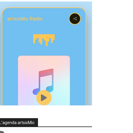
L’agenda artsixMic