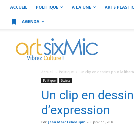
ACCUEIL
POLITIQUE
A LA UNE
ARTS PLASTI
AGENDA
artsixMic
Accueil
Politique
Un clip en dessins pour la liber
Politique
Societe
Un clip en dessin
d’expression
Par
Jean Marc Lebeaupin
-
6 janvier , 2016