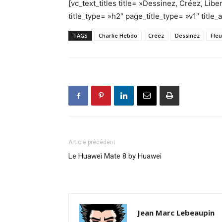
[vc_text_titles title= »Dessinez, Créez, Liber
title_type= »h2″ page_title_type= »v1″ title_a
TAGS
Charlie Hebdo
Créez
Dessinez
Fleu
Article précédent
Le Huawei Mate 8 by Huawei
Jean Marc Lebeaupin