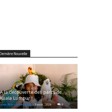
Dernière Nouvelle
A la découverte des parcs de
Kuala Lumpur !
Jean Marc Lebeaupin
-
5 août , 2026
0