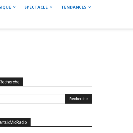
SIQUE
SPECTACLE
TENDANCES
Recherche
artsixMicRadio