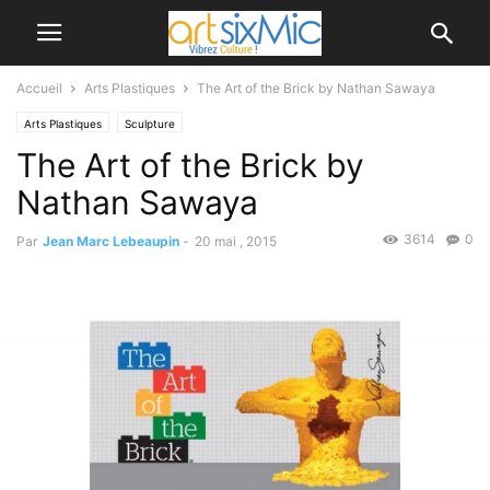
Accueil
Arts Plastiques
The Art of the Brick by Nathan Sawaya
Arts Plastiques
Sculpture
The Art of the Brick by
Nathan Sawaya
3614
0
Par
Jean Marc Lebeaupin
-
20 mai , 2015