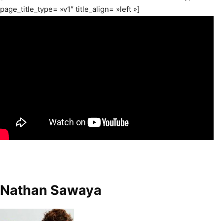
page_title_type= »v1″ title_align= »left »]
Nathan Sawaya