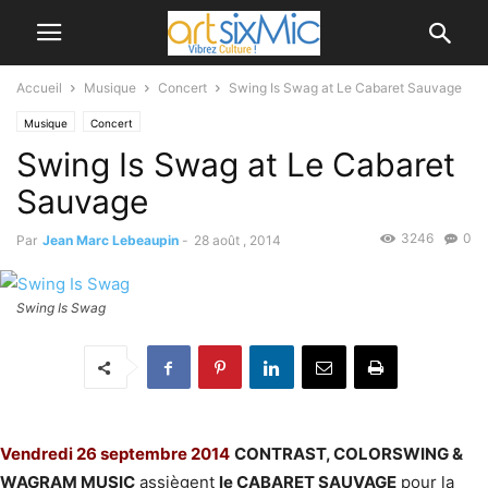
Accueil
Musique
Concert
Swing Is Swag at Le Cabaret Sauvage
Musique
Concert
Swing Is Swag at Le Cabaret
Sauvage
3246
0
Par
Jean Marc Lebeaupin
-
28 août , 2014
Swing Is Swag
Vendredi 26 septembre 2014
CONTRAST, COLORSWING &
WAGRAM MUSIC
assiègent
le CABARET SAUVAGE
pour la