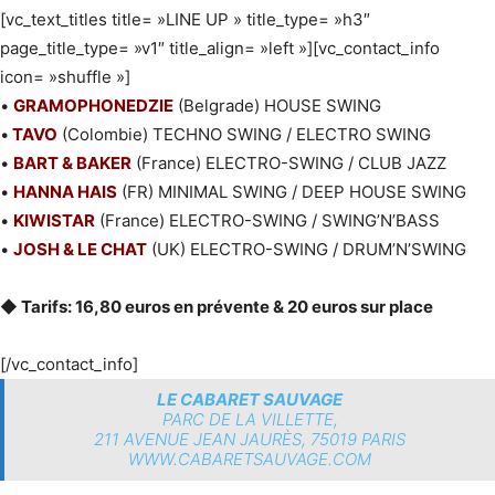
[vc_text_titles title= »LINE UP » title_type= »h3″
page_title_type= »v1″ title_align= »left »][vc_contact_info
icon= »shuffle »]
•
GRAMOPHONEDZIE
(Belgrade) HOUSE SWING
•
TAVO
(Colombie) TECHNO SWING / ELECTRO SWING
•
BART & BAKER
(France) ELECTRO-SWING / CLUB JAZZ
•
HANNA HAIS
(FR) MINIMAL SWING / DEEP HOUSE SWING
•
KIWISTAR
(France) ELECTRO-SWING / SWING’N’BASS
•
JOSH & LE CHAT
(UK) ELECTRO-SWING / DRUM’N’SWING
◆
Tarifs: 16,80 euros en prévente & 20 euros sur place
[/vc_contact_info]
LE CABARET SAUVAGE
PARC DE LA VILLETTE,
211 AVENUE JEAN JAURÈS, 75019 PARIS
WWW.CABARETSAUVAGE.COM