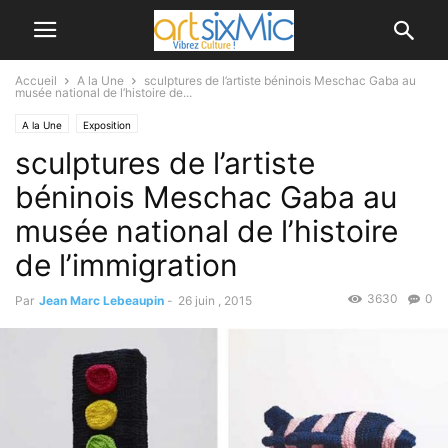
Accueil
A la Une
sculptures de l’artiste béninois Meschac Gaba au
musée national de l’histoire de...
A la Une
Exposition
sculptures de l’artiste
béninois Meschac Gaba au
musée national de l’histoire
de l’immigration
3630
0
Par
Jean Marc Lebeaupin
-
26 juin , 2015