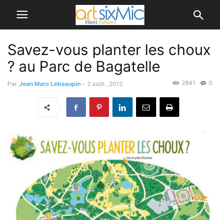
Savez-vous planter les choux
? au Parc de Bagatelle
2841
0
Par
Jean Marc Lebeaupin
-
2 août , 2012