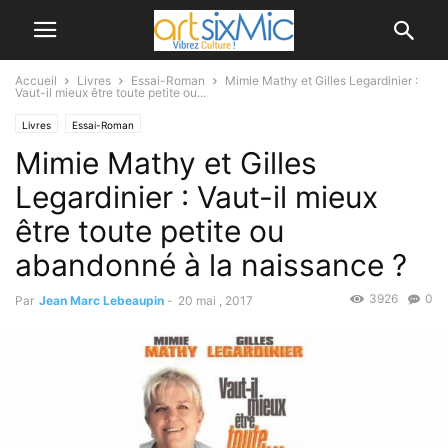
Accueil
Livres
Essai-Roman
Mimie Mathy et Gilles Legardinier :
Vaut-il mieux être toute petite ou...
Livres
Essai-Roman
Mimie Mathy et Gilles
Legardinier : Vaut-il mieux
être toute petite ou
abandonné à la naissance ?
3926
0
Par
Jean Marc Lebeaupin
-
20 mai , 2017