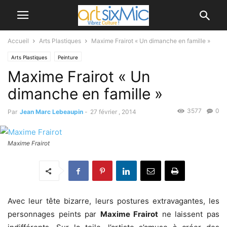
Accueil
Arts Plastiques
Maxime Frairot « Un dimanche en famille »
Arts Plastiques
Peinture
Maxime Frairot « Un
dimanche en famille »
3577
0
Par
Jean Marc Lebeaupin
-
27 février , 2014
Maxime Frairot
Avec leur tête bizarre, leurs postures extravagantes, les
personnages peints par
Maxime Frairot
ne laissent pas