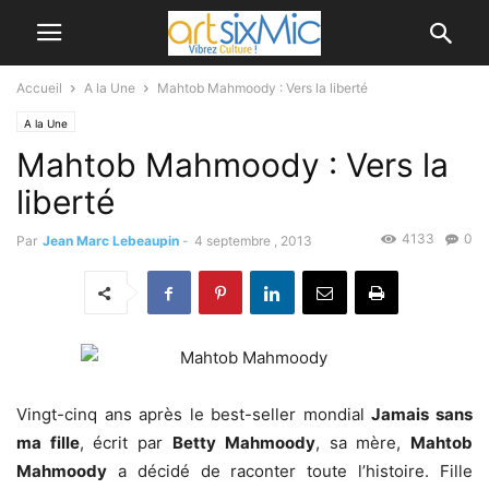
Accueil
A la Une
Mahtob Mahmoody : Vers la liberté
A la Une
Mahtob Mahmoody : Vers la
liberté
4133
0
Par
Jean Marc Lebeaupin
-
4 septembre , 2013
Vingt-cinq ans après le best-seller mondial
Jamais sans
ma fille
, écrit par
Betty
Mahmoody
, sa mère,
Mahtob
Mahmoody
a décidé de raconter toute l’histoire. Fille