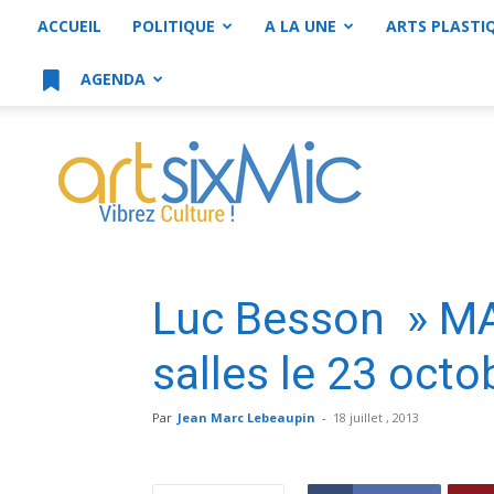
ACCUEIL
POLITIQUE
A LA UNE
ARTS PLASTI
AGENDA
artsixMic
Luc Besson » MA
salles le 23 oct
Par
Jean Marc Lebeaupin
-
18 juillet , 2013