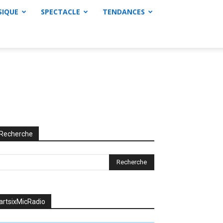
SIQUE
SPECTACLE
TENDANCES
Recherche
artsixMicRadio