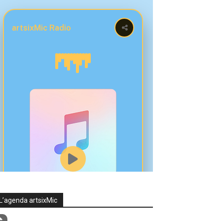
L’agenda artsixMic