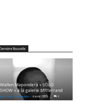
Dernière Nouvelle
Wallen Mapondera « SOLO
SHOW » à la galerie Mitterrand
Jean Marc Lebeaupin
-
6 août , 2026
0