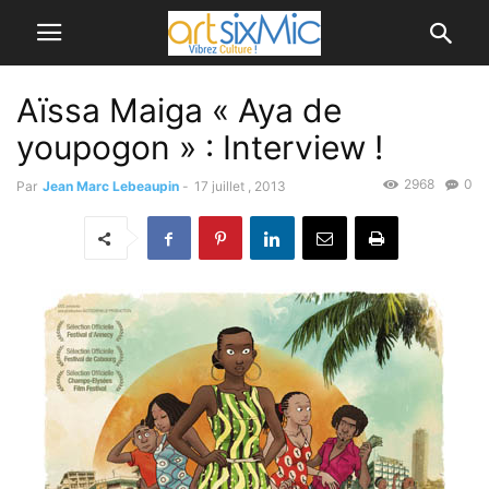
Aïssa Maiga « Aya de
youpogon » : Interview !
2968
0
Par
Jean Marc Lebeaupin
-
17 juillet , 2013