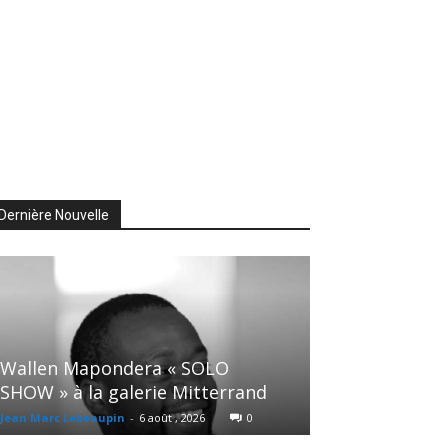
Dernière Nouvelle
Wallen Mapondera « SOLO
SHOW » à la galerie Mitterrand
Jean Marc Lebeaupin
-
6 août , 2026
0