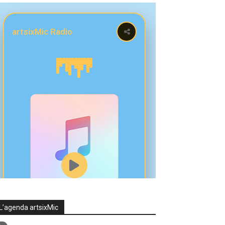
L’agenda artsixMic