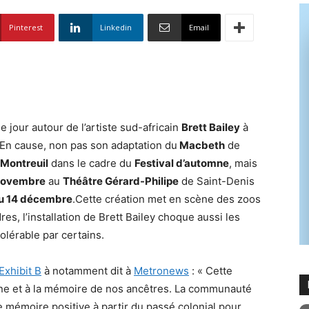
Pinterest
Linkedin
Email
 jour autour de l’artiste sud-africain
Brett Bailey
à
. En cause, non pas son adaptation du
Macbeth
de
 Montreuil
dans le cadre du
Festival d’automne
, mais
 novembre
au
Théâtre Gérard-Philipe
de Saint-Denis
u 14 décembre
.Cette création met en scène des zoos
es, l’installation de Brett Bailey choque aussi les
olérable par certains.
 Exhibit B
à notamment dit à
Metronews
: « Cette
maine et à la mémoire de nos ancêtres. La communauté
e mémoire positive à partir du passé colonial pour