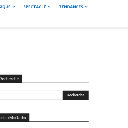
SIQUE
SPECTACLE
TENDANCES
Recherche
artsixMicRadio