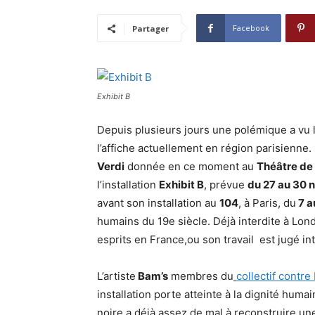
Facebook
Partager
Exhibit B
Depuis plusieurs jours une polémique a vu le
l’affiche actuellement en région parisienne
Verdi
donnée en ce moment au
Théâtre de
l’installation
Exhibit B
, prévue
du 27 au 30
avant son installation au
104
, à Paris, du
7 a
humains du 19e siècle. Déjà interdite à Londr
esprits en France,ou son travail est jugé int
L’artiste
Bam’s
membres du
collectif contre
installation porte atteinte à la dignité hu
noire a déjà assez de mal à reconstruire un