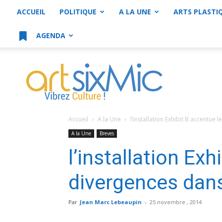
ACCUEIL
POLITIQUE
A LA UNE
ARTS PLASTI
AGENDA
artsixMic
Accueil
A la Une
l’installation Exhibit B accentue 
A la Une
Breves
l’installation Exh
divergences dans 
Par
Jean Marc Lebeaupin
-
25 novembre , 2014