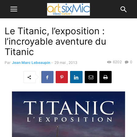
Le Titanic, l’exposition :
l’incroyable aventure du
Titanic
6202
0
Par
Jean Marc Lebeaupin
-
29 mai , 2013