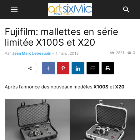
Fujifilm: mallettes en série
limitée X100S et X20
2851
0
Par
Jean Marc Lebeaupin
-
1 mars , 2013
Après l’annonce des nouveaux modèles
X100S
et
X20