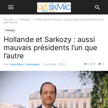
Accueil
Politique
Hollande et Sarkozy : aussi mauvais présidents l’un
que l’autre
Politique
Hollande et Sarkozy : aussi
mauvais présidents l’un que
l’autre
3470
0
Par
Jean Marc Lebeaupin
-
3 octobre , 2016