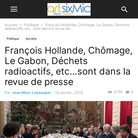
Accueil
Politique
François Hollande, Chômage, Le Gabon, Déchets
radioactifs, etc…sont dans la revue de...
Politique
Societe
François Hollande, Chômage,
Le Gabon, Déchets
radioactifs, etc…sont dans la
revue de presse
5750
0
Par
Jean Marc Lebeaupin
-
18 janvier , 2016