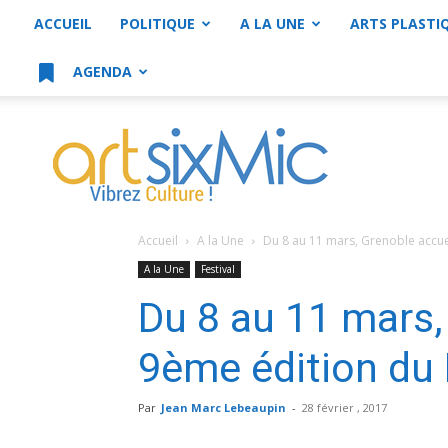
ACCUEIL
POLITIQUE
A LA UNE
ARTS PLASTI
AGENDA
artsixMic
Accueil
A la Une
Du 8 au 11 mars, Grenoble accueil
A la Une
Festival
Du 8 au 11 mars,
9ème édition du 
Par
Jean Marc Lebeaupin
-
28 février , 2017