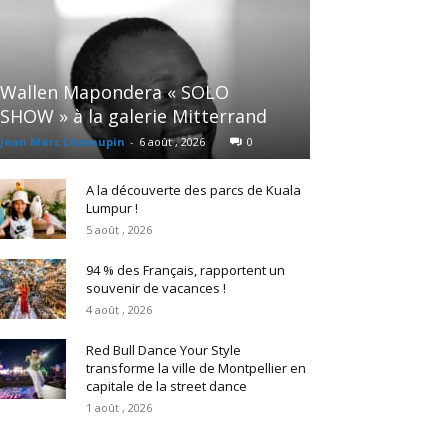
Wallen Mapondera « SOLO
SHOW » à la galerie Mitterrand
Jean Marc Lebeaupin
-
6 août , 2026
0
A la découverte des parcs de Kuala
Lumpur !
5 août , 2026
94 % des Français, rapportent un
souvenir de vacances !
4 août , 2026
Red Bull Dance Your Style
transforme la ville de Montpellier en
capitale de la street dance
1 août , 2026