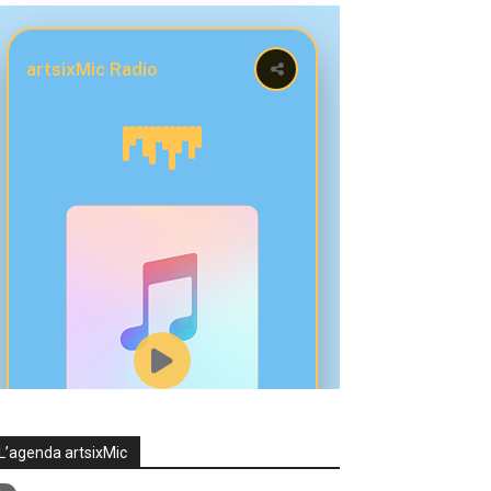
L’agenda artsixMic