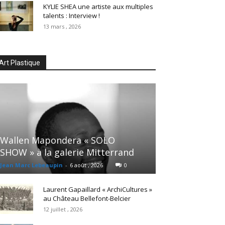
KYLIE SHEA une artiste aux multiples
talents : Interview !
13 mars , 2026
Art Plastique
Wallen Mapondera « SOLO
SHOW » à la galerie Mitterrand
Jean Marc Lebeaupin
-
6 août , 2026
0
Laurent Gapaillard « ArchiCultures »
au Château Bellefont-Belcier
12 juillet , 2026