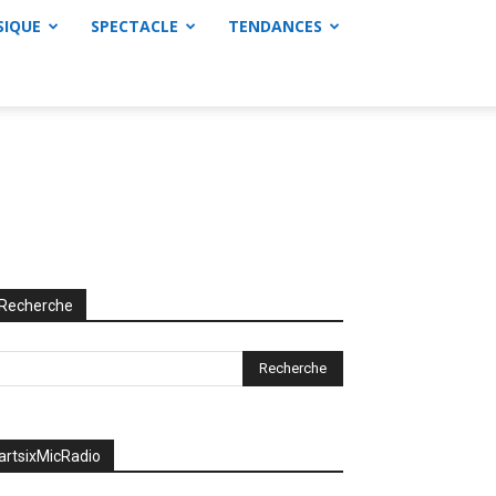
SIQUE
SPECTACLE
TENDANCES
Recherche
artsixMicRadio