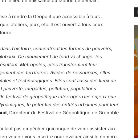
, et le lieu de naissance du Monde de demain.
se à rendre la Géopolitique accessible à tous :
e, ateliers, jeux, etc. Il est ouvert à tous ceux
toure.
s dans l’histoire, concentrent les formes de pouvoirs,
 globaux. Ce mouvement de fond va changer les
ésultant. Métropoles, elles transforment leur
ement des territoires. Avides de ressources, elles
ales et technologiques. Elles sont aussi des lieux de
t pauvreté, inégalités, pollution, populations
9e festival de géopolitique interrogera les enjeux que
ynamiques, le potentiel des entités urbaines pour leur
oud
, Directeur du Festival de Géopolitique de Grenoble
 voulant pas empêcher quiconque de venir assister aux
en vouloir vous inscrire pour évaluer ainsi le nombre