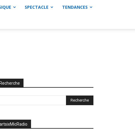
SIQUE
SPECTACLE
TENDANCES
Recherche
artsixMicRadio