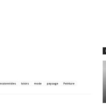
essionnistes
loisirs
mode
paysage
Peinture