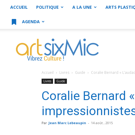
ACCUEIL
POLITIQUE
A LA UNE
ARTS PLASTI
AGENDA
artsixMic
Accueil
Livres
Guide
Coralie Bernard « L’auda
Livres
Guide
Coralie Bernard 
impressionnistes
Par
Jean Marc Lebeaupin
-
14 août , 2015