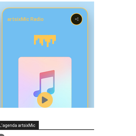
L’agenda artsixMic