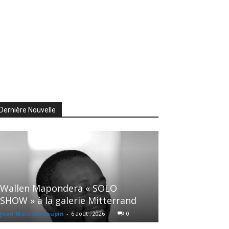
Dernière Nouvelle
Wallen Mapondera « SOLO
SHOW » à la galerie Mitterrand
Jean Marc Lebeaupin
-
6 août , 2026
0