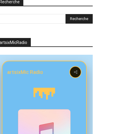
Recherche
artsixMicRadio