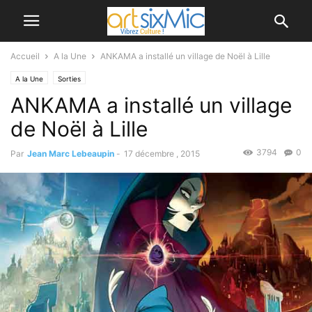
Accueil
A la Une
ANKAMA a installé un village de Noël à Lille
A la Une
Sorties
ANKAMA a installé un village
de Noël à Lille
3794
0
Par
Jean Marc Lebeaupin
-
17 décembre , 2015