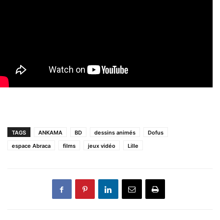
TAGS
ANKAMA
BD
dessins animés
Dofus
espace Abraca
films
jeux vidéo
Lille