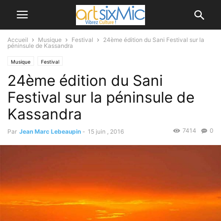
Accueil
Musique
Festival
24ème édition du Sani Festival sur la
péninsule de Kassandra
Musique
Festival
24ème édition du Sani
Festival sur la péninsule de
Kassandra
7414
0
Par
Jean Marc Lebeaupin
-
15 juin , 2016