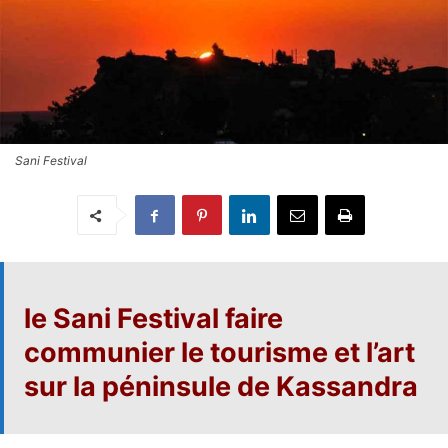
Sani Festival
le
Sani Festival
faire
communier le tourisme et l’art
sur la péninsule de Kassandra