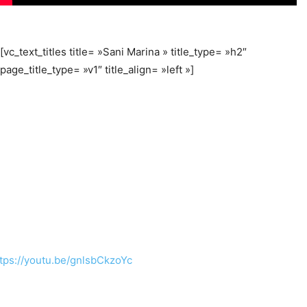
[vc_text_titles title= »Sani Marina » title_type= »h2″
page_title_type= »v1″ title_align= »left »]
tps://youtu.be/gnlsbCkzoYc