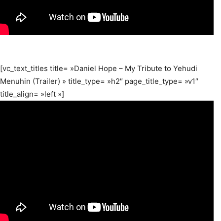
[vc_text_titles title= »Daniel Hope – My Tribute to Yehudi
Menuhin (Trailer) » title_type= »h2″ page_title_type= »v1″
title_align= »left »]