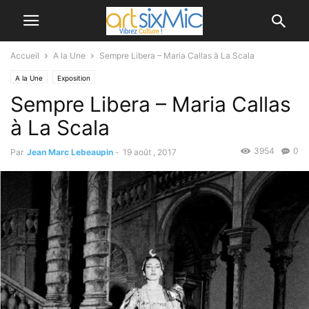
Accueil
A la Une
Sempre Libera – Maria Callas à La Scala
A la Une
Exposition
Sempre Libera – Maria Callas
à La Scala
3954
0
Par
Jean Marc Lebeaupin
-
19 août , 2017