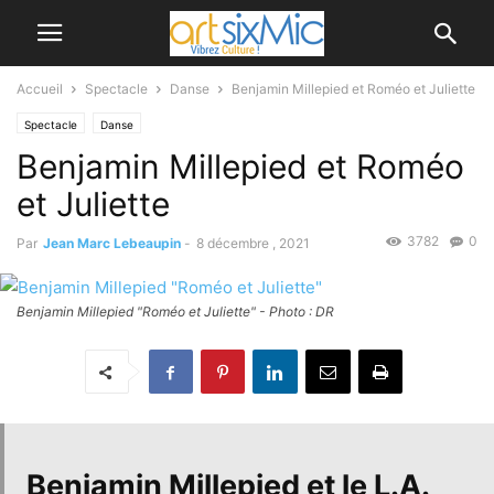
Accueil
Spectacle
Danse
Benjamin Millepied et Roméo et Juliette
Spectacle
Danse
Benjamin Millepied et Roméo
et Juliette
3782
0
Par
Jean Marc Lebeaupin
-
8 décembre , 2021
Benjamin Millepied "Roméo et Juliette" - Photo : DR
Benjamin Millepied
et le
L.A.