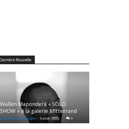
Dernière Nouvelle
Wallen Mapondera « SOLO
SHOW » à la galerie Mitterrand
Jean Marc Lebeaupin
-
6 août , 2026
0