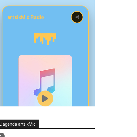
L’agenda artsixMic