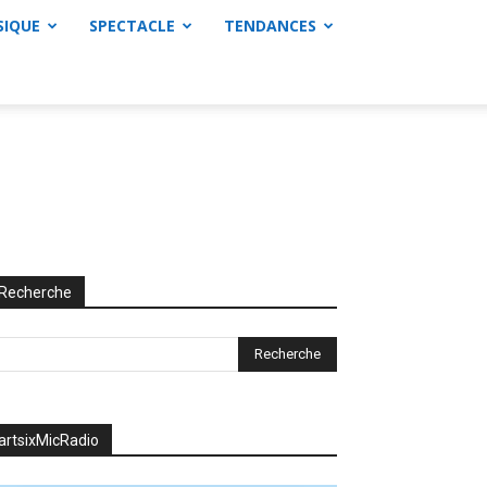
SIQUE
SPECTACLE
TENDANCES
Recherche
artsixMicRadio