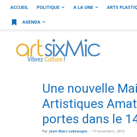
ACCUEIL
POLITIQUE
A LA UNE
ARTS PLASTI
AGENDA
artsixMic
Une nouvelle Ma
Artistiques Amat
portes dans le 1
Par
Jean Marc Lebeaupin
-
17 novembre , 2013