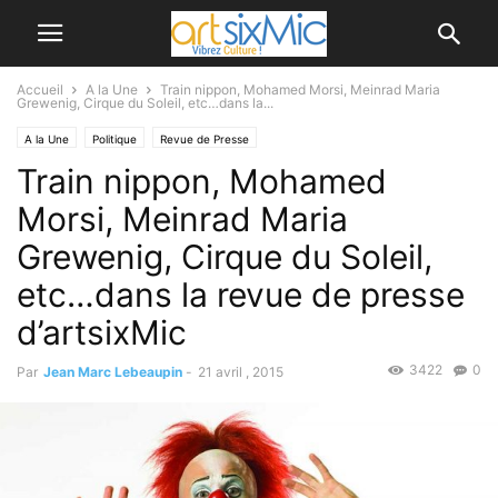
Accueil
A la Une
Train nippon, Mohamed Morsi, Meinrad Maria
Grewenig, Cirque du Soleil, etc…dans la...
A la Une
Politique
Revue de Presse
Train nippon, Mohamed
Morsi, Meinrad Maria
Grewenig, Cirque du Soleil,
etc…dans la revue de presse
d’artsixMic
3422
0
Par
Jean Marc Lebeaupin
-
21 avril , 2015