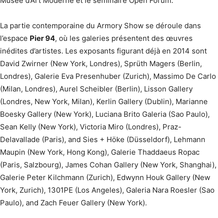
Musée d’Art Moderne et le séminaire Open Forum.
La partie contemporaine du Armory Show se déroule dans
l’espace
Pier 94
, où les galeries présentent des œuvres
inédites d’artistes. Les exposants figurant déjà en 2014 sont
David Zwirner (New York, Londres), Sprüth Magers (Berlin,
Londres), Galerie Eva Presenhuber (Zurich), Massimo De Carlo
(Milan, Londres), Aurel Scheibler (Berlin), Lisson Gallery
(Londres, New York, Milan), Kerlin Gallery (Dublin), Marianne
Boesky Gallery (New York), Luciana Brito Galeria (Sao Paulo),
Sean Kelly (New York), Victoria Miro (Londres), Praz-
Delavallade (Paris), and Sies + Höke (Düsseldorf), Lehmann
Maupin (New York, Hong Kong), Galerie Thaddaeus Ropac
(Paris, Salzbourg), James Cohan Gallery (New York, Shanghai),
Galerie Peter Kilchmann (Zurich), Edwynn Houk Gallery (New
York, Zurich), 1301PE (Los Angeles), Galeria Nara Roesler (Sao
Paulo), and Zach Feuer Gallery (New York).