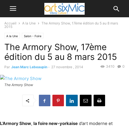
Accueil
A la Une
The Armory Show, 17ème édition du 5 au 8 mars
2015
A la Une
Salon - Foire
The Armory Show, 17ème
édition du 5 au 8 mars 2015
3410
0
Par
Jean Marc Lebeaupin
-
27 novembre , 2014
The Armory Show
L’Armory Show
,
la foire new-yorkaise
d’art moderne et