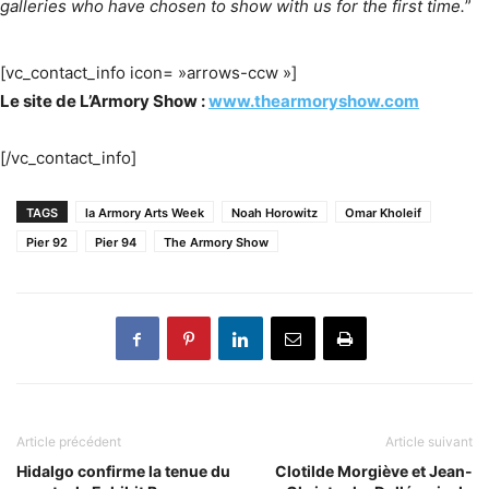
galleries who have chosen to show with us for the first time.
”
[vc_contact_info icon= »arrows-ccw »]
Le site de L’Armory Show :
www.thearmoryshow.com
[/vc_contact_info]
TAGS
la Armory Arts Week
Noah Horowitz
Omar Kholeif
Pier 92
Pier 94
The Armory Show
Article précédent
Article suivant
Hidalgo confirme la tenue du
Clotilde Morgiève et Jean-